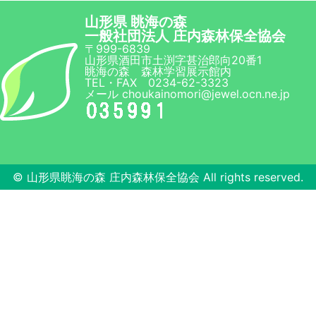
2025.10.28
森林教室の様子「第4回 森は実りの秋です(1
山形県 眺海の森
た。
一般社団法人 庄内森林保全協会
〒999-6839
山形県酒田市土渕字甚治郎向20番1
眺海の森 森林学習展示館内
2025.10.27
過去に開催したスペシャルイベント
を更新
TEL・FAX 0234-62-3323
メール choukainomori@jewel.ocn.ne.jp
10月03日(金)に
三川横山小学校の生徒さ
真を追加しました。
10月04日(土)に
新堀小学校1学年の生徒さ
真を追加しました。
© 山形県眺海の森 庄内森林保全協会 All rights reserved.
2025.10.26
過去に開催したスペシャルイベント
を更新
9月27日(土)に
小鳩保育園の園児と保護者
った写真を追加しました。
グラウンドゴルフ大会の結果＆様子
を更新
2025.10.25
2025.10.24
過去に開催したスペシャルイベント
を更新