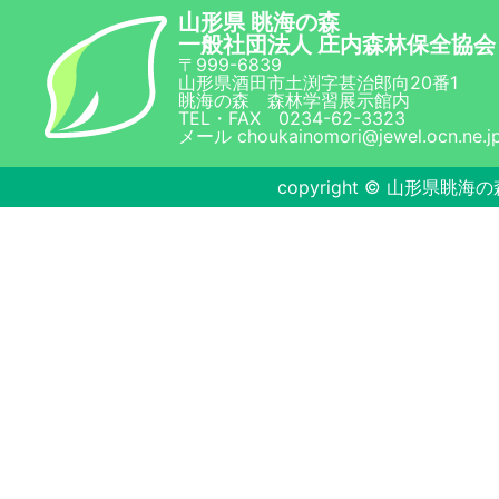
山形県 眺海の森
一般社団法人 庄内森林保全協会
〒999-6839
山形県酒田市土渕字甚治郎向20番1
眺海の森 森林学習展示館内
TEL・FAX 0234-62-3323
メール choukainomori@jewel.ocn.ne.j
copyright © 山形県眺海の森