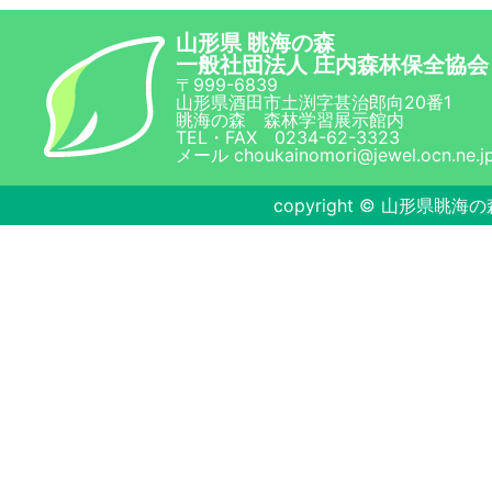
山形県 眺海の森
一般社団法人 庄内森林保全協会
〒999-6839
山形県酒田市土渕字甚治郎向20番1
眺海の森 森林学習展示館内
TEL・FAX 0234-62-3323
メール choukainomori@jewel.ocn.ne.j
copyright © 山形県眺海の森